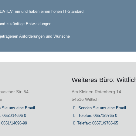
e DATEV, ein und haben einen hohen IT-Standard
 und zukünftige Entwicklungen
rangetragenen Anforderungen und Wünsche
Weiteres Büro: Wittlic
uscher Str. 54
Am Kleinen Rotenberg 14
er
54516 Wittlich
 Sie uns eine Email
Senden Sie uns eine Email
n: 0651/14696-0
Telefon: 06571/9765-0
: 0651/14696-99
Telefax: 06571/9765-65