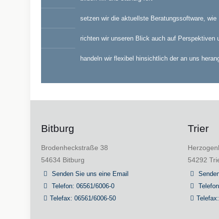
setzen wir die aktuellste Beratungssoftware, wi
richten wir unseren Blick auch auf Perspektiven
handeln wir flexibel hinsichtlich der an uns he
Bitburg
Trier
Brodenheckstraße 38
Herzogenb
54634 Bitburg
54292 Tri
Senden Sie uns eine Email
Senden
Telefon: 06561/6006-0
Telefo
Telefax: 06561/6006-50
Telefax