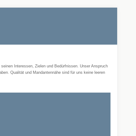
t seinen Interessen, Zielen und Bedürfnissen. Unser Anspruch
aben. Qualität und Mandantennähe sind für uns keine leeren